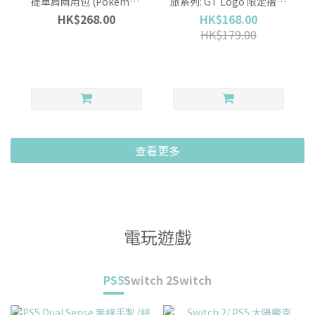
提單肩兩用包 (Pokemon
旅系列: GT Logo 限定摺疊
Pixel Art 像素風 紅色/ 綠
雨傘
HK$268.00
HK$168.00
色, HORI)
HK$179.00
查看更多
電玩遊戲
PS5
Switch 2
Switch