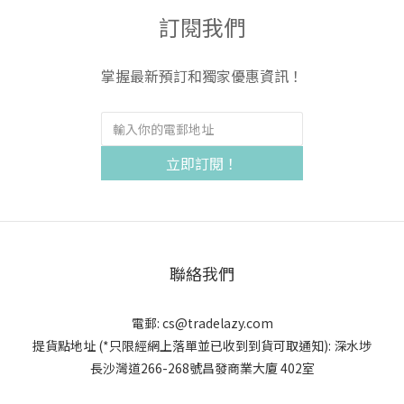
度： ★☆☆☆☆（幾歲小朋友到老一輩都可以秒上手！）2.2
動前
訂閱我們
《NS Marvel Vs Capcom Fighting Collection: Arcade
格
Classics》—— 經典街機重現，同朋友熱血搓招！對唔少 80、
列
掌握最新預訂和獨家優惠資訊！
90 後嘅朋友嚟講，小時候喺遊戲機中心（街機鋪）用蜘蛛俠
往
「搓波波、發蛛絲」係最深刻嘅回憶。這款合集一次過收錄咗
面對
7 款經典美漫街機遊戲！收錄神作： 包括《Marvel super
呢個
Heroes》、《Marvel vs. Capcom 2》等殿堂級作品，蜘蛛俠
一款
立即訂閱！
喺裡面嘅動作極度流暢，連招爽快！懷舊聚會必備： 禮拜六日
機制
約埋三五知己屋企聚會，拆開 Joy-Con 一人一隻對打，即刻找
資
回童年嘅熱血感！ 2.3 《NS LEGO Marvel Super Heroes 2》與
交，
《LEGO: Marvel Avengers》—— 搞笑解謎，親子/情侶爆笑合
對許
作如果你同另一半或者小朋友鍾意邊玩邊笑，咁樂高（LEGO）
實
聯絡我們
漫威系列絕對係家庭娛樂嘅霸主！角色庫極龐大： 遊戲裡面收
中之
錄咗數百位漫威角色，光係不同年代、不同戰衣嘅蜘蛛俠就有
機
電郵:
cs@tradelazy.com
好幾十款（包括暗影蜘蛛俠、女蜘蛛俠 Gwen 等）！爆笑開放
臨強
提貨點地址 (*只限經網上落單並已收到到貨可取通知):
深水埗
世界： 遊戲充滿樂高一貫嘅幽默搞笑劇情，打碎物料重組工
實體
長沙灣道266-268號昌發商業大廈 402室
具、解開有趣謎題。雙人分屏合作時，就算小朋友不小心死咗
些精
都會即時原地復活，完全零挫敗感！選購建議： 鍾意多元漫威
型