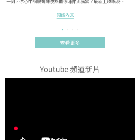
一刻，你心中嗰股蜘蛛俠熱血係咪仲沸騰緊？最新上映嘅漫威
（A
電影《蜘蛛俠：英雄重生》（Spider-Man: Brand New Day）
嘅核
閱讀內文
真係睇到人直呼過癮！睇住彼得·帕克（Peter Parker）喺紐
嘅小
約摩天大樓之間飛簷走壁、用蛛絲將反派甩飛，座喺戲院睇人
幕
冒險，係咪覺得「隻手好癢」，好想自己拿起 Joy-Con 或者
面
Controller，親自感受下「擺鞦韆」飛過大樓嘅爽快感？唔好
呢
查看更多
畀呢股熱血冷卻落嚟！想過手癮其實超簡單，唔管你係屋企得
話題
部 Switch 想同另一半/小朋友雙打打派對，定係想喺 PS5 上面
機
感受 4K 電影級畫面，遊戲世界早就為你準備好最棒嘅「售後體
迷
Youtube 頻道新片
驗」！今次 TradeLazy 小編特別為大家精選咗 8 款包含
家
Switch/ Switch 2同 PS5/PS4 嘅蜘蛛俠同漫威（Marvel）主題
到
遊戲。唔使驚操作太難、亦唔使驚一個人玩好沉悶，呢篇選購
極
懶人包教你點樣簡簡單單揀啱心水遊戲，今晚回家即刻變身蜘
呢
蛛俠，同屋企人一齊熱血落場！1. 戲院熄燈熱血未冷？今晚約
同
埋屋企人/另一半開機過手癮！好多朋友睇完電影《蜘蛛俠：英
數碼
雄重生》之後，第一個反應係：「好想玩蜘蛛俠遊戲啊！但係
實考
我屋企得部 Nintendo Switch，係咪玩唔倒啲高畫質大作？」
變
或者「我平時好少打機，啲操作咁複雜，會唔會玩兩下就死，
機制