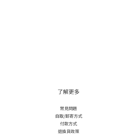
宇宙選《LEGO Marvel Super Heroes 2》；鍾意復仇者聯盟電
性。
影劇情選《LEGO: Marvel Avengers》。3. 想追極致畫質？PS5
工
/ PS4 熱血單人與格鬥大作如果你追求嘅係「最貼近電影大銀幕
輪
震撼」、想感受 4K 畫質同最真實嘅擺鞦韆物理感，咁 PS5 /
分
PS4 嘅作品絕對能讓你爽到飛起！ 3.1 《PS5 漫威蜘蛛俠 2
方便
(Marvel's Spider-Man 2》—— 電影級開放世界，最爽快嘅擺鞦
除
韆體驗呢款遊戲被譽為「超級英雄遊戲嘅最高金字塔」！如果
現實
你的目的係尋找電影《蜘蛛俠：英雄重生》嘅視覺延伸，買這
實
款絕對不會後悔。極致 DualSense 體感： 當你按落 PS5 手掣
區購
嘅扳機鍵（R2）發射蛛絲，手掣會產生實打實嘅張力反饋，連
受到
擺鞦韆時風吹過身邊嘅震動都感受得到！雙主角無縫切換： 喺
局
彼得·帕克（Peter Parker）同麥爾斯·摩拉斯（Miles
或
了解更多
Morales）之間切換只需要 0.5 秒，地圖擴展到皇后區與布魯克
店或
林，飛簷走壁爽快感滿分！電影還原度： ★★★★★（基本上
海外
常見問題
就係你自己親手操控一部 IMAX 蜘蛛俠電影！） 3.2 《PS5 漫威
Si
自取/郵寄方式
蜘蛛俠：麥爾斯·摩拉斯 終極版》—— 超值大包圍，一次過玩
店
付款方式
晒兩代想補完整個蜘蛛俠故事，但預算有限？「終極版
入
退換貨政策
（Ultimate Edition）」係 CP 值最高嘅選擇！包含內容： 盒
減少