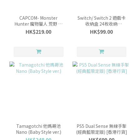
CAPCOM- Monster
Switch/ Switch 2 遊戲卡
Hunter 魔物獵人 荒野 毛
收納盒 24枚收納
絨公仔吊飾: 艾露貓泰迪熊
(Pokemon Pixel Art 像素
HK$219.00
HK$99.00
(花舞)
風 紅/ 綠色, HORI)
Tamagotchi 他媽哥池
PS5 Dual Sense 無線手掣
Nano (Baby Style ver.)
(經典藍限定版) [香港行貨]
HK$248.00
HK$699.00