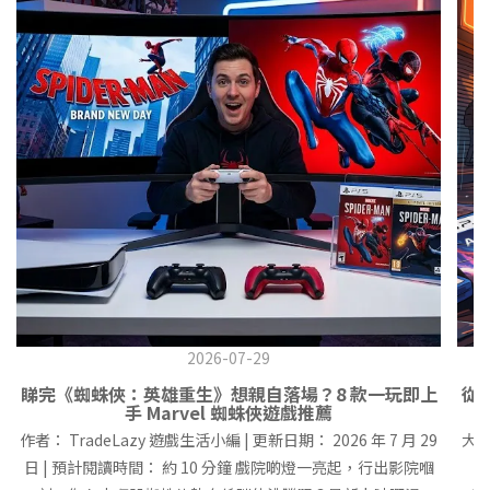
2026-07-29
睇完《蜘蛛俠：英雄重生》想親自落場？8 款一玩即上
從
手 Marvel 蜘蛛俠遊戲推薦
作者： TradeLazy 遊戲生活小編 | 更新日期： 2026 年 7 月 29
大家
日 | 預計閱讀時間： 約 10 分鐘 戲院啲燈一亮起，行出影院嗰