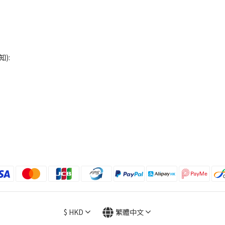
):
$
HKD
繁體中文