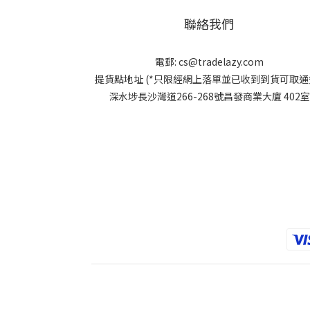
聯絡我們
電郵:
cs@tradelazy.com
提貨點地址 (*只限經網上落單並已收到到貨可取通知
深水埗長沙灣道266-268號昌發商業大廈 402室