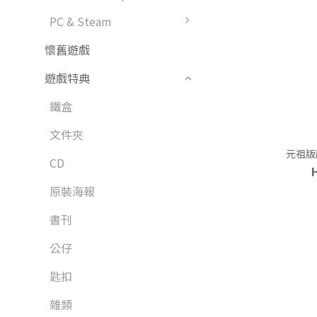
PC & Steam
懷舊遊戲
遊戲特典
鐵盒
文件夾
元祖版
CD
原裝海報
書刊
公仔
匙扣
雜類