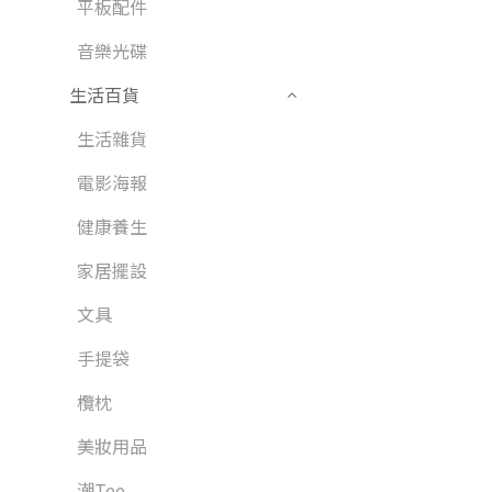
平板配件
音樂光碟
生活百貨
生活雜貨
電影海報
健康養生
家居擺設
文具
手提袋
欖枕
美妝用品
潮Tee