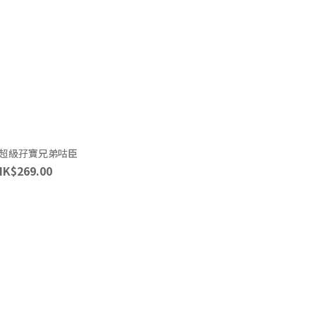
超級孖寶兄弟咕臣
HK$269.00