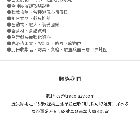
●全神廟解謎攻略說明
●強敵攻略、各種遊玩心得傳授
●組合武器、載具推薦
●全動物、敵人、裝備圖鑑
●全食材、食譜資料
●全遊戲裝備強化資料
●克洛格果實、設計圖、路牌、魔猶伊
●別冊收集品、防具、寶箱、放置兵器三層世界地圖
聯絡我們
電郵:
cs@tradelazy.com
提貨點地址 (*只限經網上落單並已收到到貨可取通知):
深水埗
長沙灣道266-268號昌發商業大廈 402室