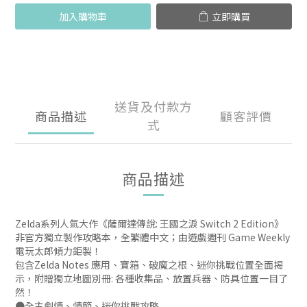
加入購物車
立即購買
送貨及付款方
商品描述
顧客評價
式
商品描述
Zelda系列人氣大作《薩爾達傳說: 王國之淚 Switch 2 Edition》
非官方獨立製作攻略本，全繁體中文；由遊戲週刊 Game Weekly
電玩太郎傾力鉅製！
包含Zelda Notes 應用、寶箱、破魔之根、迷你挑戰位置全面揭
示，附贈獨立地圖別冊: 各種收集品、放置兵器、防具位置一目了
然！
●全主劇情、情節、迷你挑戰攻略