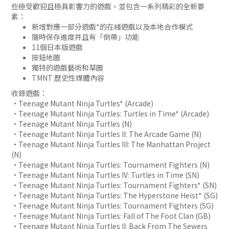
些極受歡迎且極具影響力的遊戲，並包含一系列精彩的全新要
素：
新增對應一部分遊戲*的在綫遊戲以及本地合作模式
隨時保存進度并且有「倒帶」功能
11個日本版遊戲
按鈕地圖
獨特的遊戲藝術和草圖
TMNT 歷史性媒體內容
收錄遊戲：
•Teenage Mutant Ninja Turtles* (Arcade)
•Teenage Mutant Ninja Turtles: Turtles in Time* (Arcade)
•Teenage Mutant Ninja Turtles (N)
•Teenage Mutant Ninja Turtles II: The Arcade Game (N)
•Teenage Mutant Ninja Turtles III: The Manhattan Project
(N)
•Teenage Mutant Ninja Turtles: Tournament Fighters (N)
•Teenage Mutant Ninja Turtles IV: Turtles in Time (SN)
•Teenage Mutant Ninja Turtles: Tournament Fighters* (SN)
•Teenage Mutant Ninja Turtles: The Hyperstone Heist* (SG)
•Teenage Mutant Ninja Turtles: Tournament Fighters (SG)
•Teenage Mutant Ninja Turtles: Fall of The Foot Clan (GB)
•Teenage Mutant Ninja Turtles II: Back From The Sewers