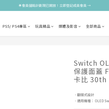
🌟會員儲點計劃現已開放！立即登記成員會員 →
PS5/ PS4專區
玩具精品
媒體及影音
全部商品
Switch
保護面蓋 Fr
卡比 30t
．翻摺式設計
．適用機種： OLED Swi