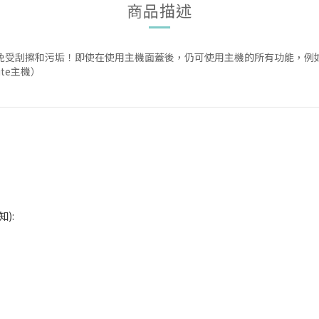
商品描述
的屏幕免受刮擦和污垢！即使在使用主機面蓋後，仍可使用主機的所有功能，例如
Lite主機）
):