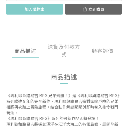
加入購物車
立即購買
送貨及付款方
商品描述
顧客評價
式
商品描述
《瑪利歐＆路易吉 RPG 兄弟齊航！》是《瑪利歐與路易吉 RPG》
系列睽違 9 年的完全新作，瑪利歐與路易吉這對家喻戶曉的兄弟
檔將再次踏上冒險旅程。結合動作解謎闖關與即時輸入指令戰鬥
玩法。
《瑪利歐＆路易吉 RPG》系列的最新作品即將登場！
瑪利歐和路易吉將探訪漂浮在汪洋大海上的各個島嶼，展開全新