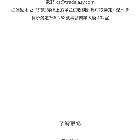
電郵:
cs@tradelazy.com
提貨點地址 (*只限經網上落單並已收到到貨可取通知):
深水埗
長沙灣道266-268號昌發商業大廈 402室
了解更多