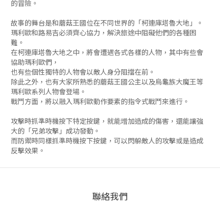
的冒險。
故事的舞台是和蘑菇王國位在不同世界的「柯連庫塔魯大地」。
瑪利歐和路易吉必須齊心協力，解決旅途中阻礙他們的各種困
難。
在柯連庫塔魯大地之中，將會遭遇各式各樣的人物，其中有些會
協助瑪利歐們，
也有些個性獨特的人物會以敵人身分阻擋在前。
除此之外，也有大家所熟悉的蘑菇王國公主以及烏龜族大魔王等
瑪利歐系列人物會登場。
戰鬥方面，將以融入瑪利歐動作要素的指令式戰鬥來進行。
攻擊時抓準時機按下特定按鍵，就能增加造成的傷害，還能讓強
大的「兄弟攻擊」成功發動。
而防禦時同樣抓準時機按下按鍵，可以閃躲敵人的攻擊或是造成
反擊效果。
聯絡我們