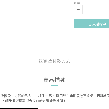
數量
加入購物車
送貨及付款方式
商品描述
後階段」之戰的男人──桐生一馬。 採用雙主角推展故事劇情，堪稱系列
夷」，請盡情遊玩夏威夷特有的各種娛樂場所！