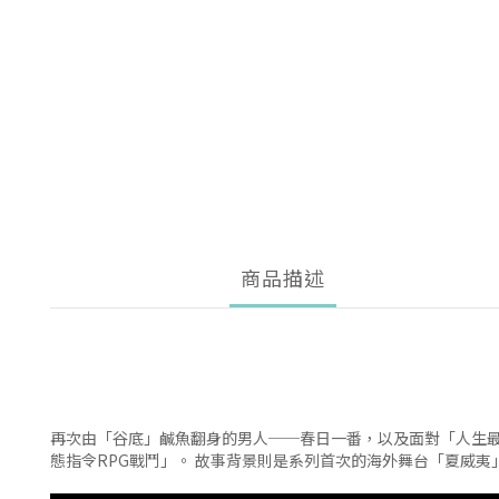
商品描述
再次由「谷底」鹹魚翻身的男人──春日一番，以及面對「人生最
態指令RPG戰鬥」。 故事背景則是系列首次的海外舞台「夏威