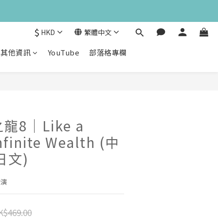
$
HKD
繁體中文
其他資訊
YouTube
部落格專欄
立即購買
龍8｜Like a
nfinite Wealth (中
日文)
扮演
K$469.00