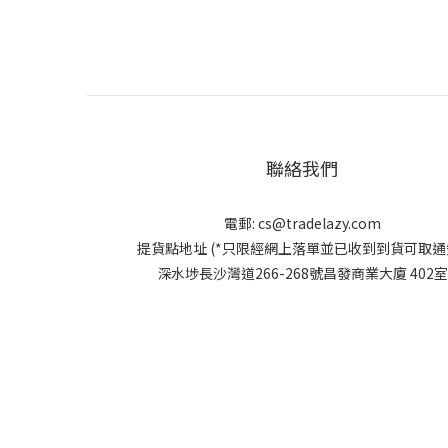
聯絡我們
電郵:
cs@tradelazy.com
提貨點地址 (*只限經網上落單並已收到到貨可取通知
深水埗長沙灣道266-268號昌發商業大廈 402室